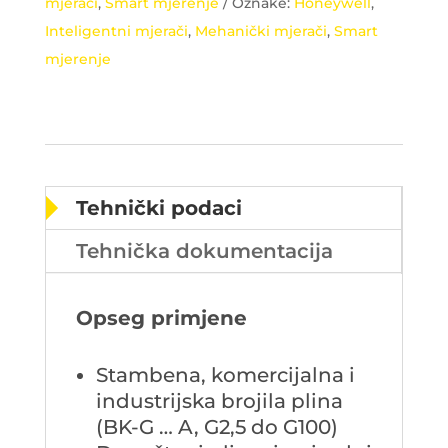
mjerači
,
Smart mjerenje
Oznake:
Honeywell
,
Inteligentni mjerači
,
Mehanički mjerači
,
Smart
mjerenje
Tehnički podaci
Tehnička dokumentacija
Opseg primjene
Stambena, komercijalna i
industrijska brojila plina
(BK-G … A, G2,5 do G100)