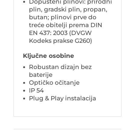
Dopušteni plinovi: prirodni
plin, gradski plin, propan,
butan; plinovi prve do
treće obitelji prema DIN
EN 437: 2003 (DVGW
Kodeks prakse G260)
Ključne osobine
Robustan dizajn bez
baterije
Optičko očitanje
IP 54
Plug & Play instalacija