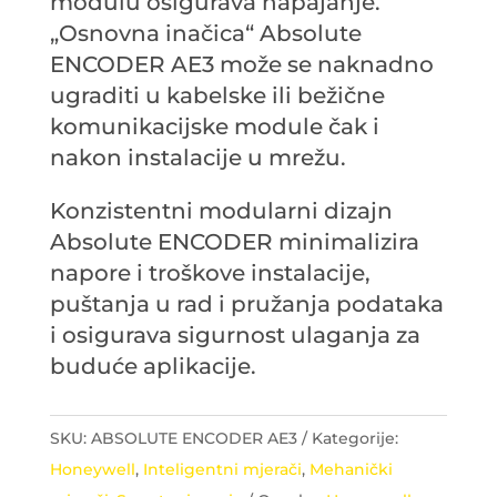
modulu osigurava napajanje.
„Osnovna inačica“ Absolute
ENCODER AE3 može se naknadno
ugraditi u kabelske ili bežične
komunikacijske module čak i
nakon instalacije u mrežu.
Konzistentni modularni dizajn
Absolute ENCODER minimalizira
napore i troškove instalacije,
puštanja u rad i pružanja podataka
i osigurava sigurnost ulaganja za
buduće aplikacije.
SKU:
ABSOLUTE ENCODER AE3
Kategorije:
Honeywell
,
Inteligentni mjerači
,
Mehanički